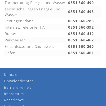
Tarifberatung Energie und Wasser:
0851 560-490
Technische Fragen Energie und
0851 560-495
Wasser:
Leitungen/Pläne:
0851 560-283
Internet, Telefonie, TV:
0851 560-392
Busse:
0851 560-412
Parkhäuser:
0851 560-462
Erlebnisbad und Saunawelt:
0851 560-260
Hafen:
0851 560-461
Kontakt
Downloadcenter
Barrierefreiheit
Impressum
Rechtliches