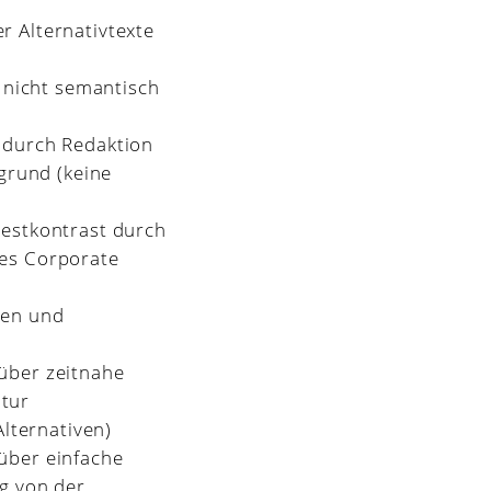
r Alternativtexte
, nicht semantisch
 durch Redaktion
grund (keine
destkontrast durch
des Corporate
gen und
über zeitnahe
ntur
Alternativen)
über einfache
g von der