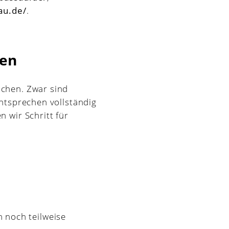
au.de/
.
gen
achen. Zwar sind
entsprechen vollständig
n wir Schritt für
n noch teilweise