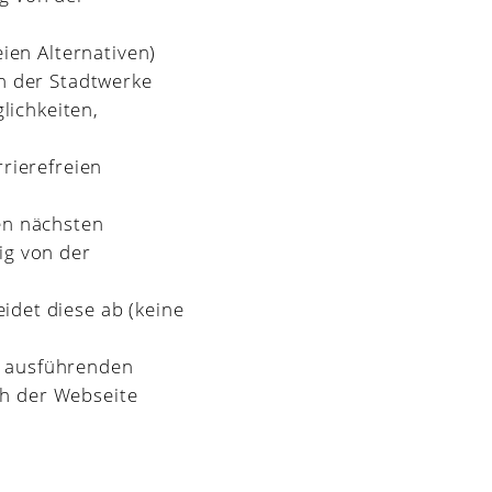
eien Alternativen)
on der Stadtwerke
lichkeiten,
rrierefreien
en nächsten
ig von der
idet diese ab (keine
r ausführenden
ch der Webseite