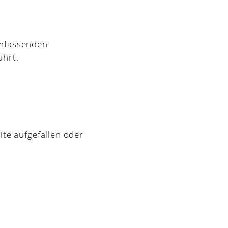
mfassenden
ührt.
te aufgefallen oder