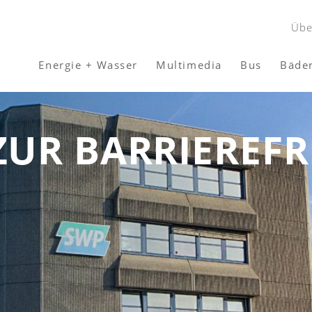
Übe
Energie + Wasser
Multimedia
Bus
Bäde
UR BARRIEREFR