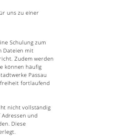
für uns zu einer
eine Schulung zum
n Dateien mit
richt. Zudem werden
se können häufig
Stadtwerke Passau
freiheit fortlaufend
t nicht vollständig
uf Adressen und
den. Diese
rlegt.