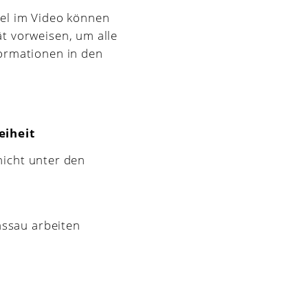
tel im Video können
t vorweisen, um alle
formationen in den
eiheit
nicht unter den
assau arbeiten