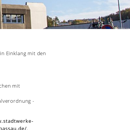
in Einklang mit den
schen mit
alverordnung -
w.stadtwerke-
-passau.de/
,