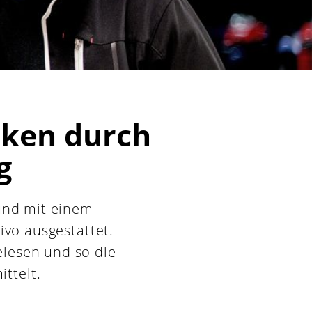
rken durch
g
und mit einem
ivo ausgestattet.
elesen und so die
ttelt.