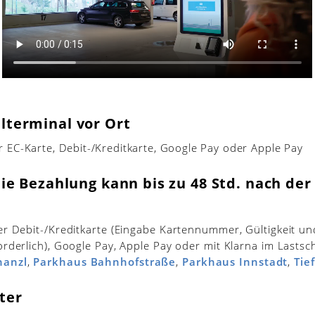
lterminal vor Ort
r EC-Karte, Debit-/Kreditkarte, Google Pay oder Apple Pay
Die Bezahlung kann bis zu 48 Std. nach der
per Debit-/Kreditkarte (Eingabe Kartennummer, Gültigkeit und
forderlich), Google Pay, Apple Pay oder mit Klarna im Lastsc
hanzl
,
Parkhaus Bahnhofstraße
,
Parkhaus Innstadt
,
Tie
ter