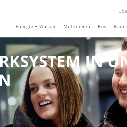
Übe
Energie + Wasser
Multimedia
Bus
Bäde
ARKSYSTEM IN U
RN