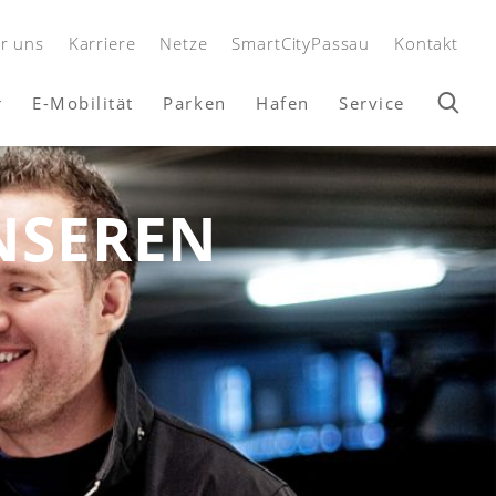
r uns
Karriere
Netze
SmartCityPassau
Kontakt
r
E-Mobilität
Parken
Hafen
Service
NSEREN