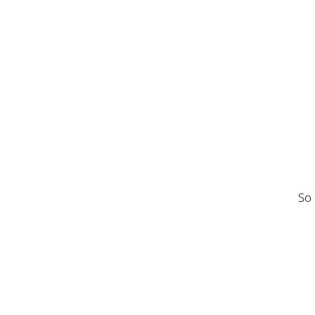
Zahlun
So einfach ge