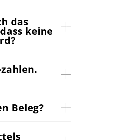
ch das
 dass keine
rd?
ezahlen.
n Beleg?
tels